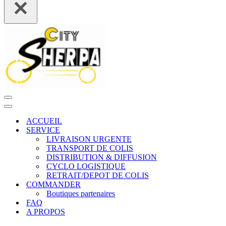
Menu
de
Menu
navigation
de
ACCUEIL
navigation
SERVICE
LIVRAISON URGENTE
TRANSPORT DE COLIS
DISTRIBUTION & DIFFUSION
CYCLO LOGISTIQUE
RETRAIT/DEPOT DE COLIS
COMMANDER
Boutiques partenaires
FAQ
A PROPOS