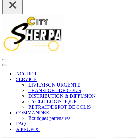
Menu
de
Menu
navigation
de
ACCUEIL
navigation
SERVICE
LIVRAISON URGENTE
TRANSPORT DE COLIS
DISTRIBUTION & DIFFUSION
CYCLO LOGISTIQUE
RETRAIT/DEPOT DE COLIS
COMMANDER
Boutiques partenaires
FAQ
A PROPOS