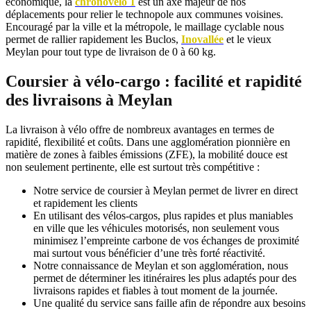
économique, la
chronovelo 1
est un axe majeur de nos
déplacements pour relier le technopole aux communes voisines.
Encouragé par la ville et la métropole, le maillage cyclable nous
permet de rallier rapidement les Buclos,
Inovallée
et le vieux
Meylan pour tout type de livraison de 0 à 60 kg.
Coursier à vélo-cargo : facilité et rapidité
des livraisons à Meylan
La livraison à vélo offre de nombreux avantages en termes de
rapidité, flexibilité et coûts. Dans une agglomération pionnière en
matière de zones à faibles émissions (ZFE), la mobilité douce est
non seulement pertinente, elle est surtout très compétitive :
Notre service de coursier à Meylan permet de livrer en direct
et rapidement les clients
En utilisant des vélos-cargos, plus rapides et plus maniables
en ville que les véhicules motorisés, non seulement vous
minimisez l’empreinte carbone de vos échanges de proximité
mai surtout vous bénéficier d’une très forté réactivité.
Notre connaissance de Meylan et son agglomération, nous
permet de déterminer les itinéraires les plus adaptés pour des
livraisons rapides et fiables à tout moment de la journée.
Une qualité du service sans faille afin de répondre aux besoins