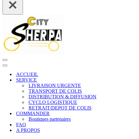
Menu
de
Menu
navigation
de
ACCUEIL
navigation
SERVICE
LIVRAISON URGENTE
TRANSPORT DE COLIS
DISTRIBUTION & DIFFUSION
CYCLO LOGISTIQUE
RETRAIT/DEPOT DE COLIS
COMMANDER
Boutiques partenaires
FAQ
A PROPOS